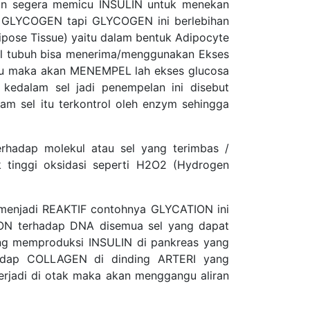
an segera memicu INSULIN untuk menekan
ut GLYCOGEN tapi GLYCOGEN ini berlebihan
dipose Tissue) yaitu dalam bentuk Adipocyte
sel tubuh bisa menerima/menggunakan Ekses
u maka akan MENEMPEL lah ekses glucosa
 kedalam sel jadi penempelan ini disebut
am sel itu terkontrol oleh enzym sehingga
rhadap molekul atau sel yang terimbas /
uk tinggi oksidasi seperti H2O2 (Hydrogen
a menjadi REAKTIF contohnya GLYCATION ini
TION terhadap DNA disemua sel yang dapat
ng memproduksi INSULIN di pankreas yang
hadap COLLAGEN di dinding ARTERI yang
jadi di otak maka akan menggangu aliran