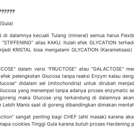
??????
(Gula)
 di dalamnya kecuali Tulang (mineral) semua harus Flexib
STIFFENING” alias KAKU. Itulah efek GLYCATION terhada
jadi KRISTAL bisa mengalami GLYCATION (Karamelisasi) 
GLUCOSE” dalam versi “FRUCTOSE” atau “GALACTOSE” me
efek pelengketan Glucosa tanpa reaksi Enzym kalau denga
lucose” didalam sel (mitochondria) untuk dirubah menjad
au Glucosa yang menempel tanpa adanya proses enzymatic s
oreng maka Glucose yng terkandung di dalamnya akan 
Lebih Manis saat di goreng dibandingkan dimakan mentah
eaction” sangat penting bagi CHEF (ahli masak) karena ak
apa cookies Tinggi Gula karena butuh proses Hardening p