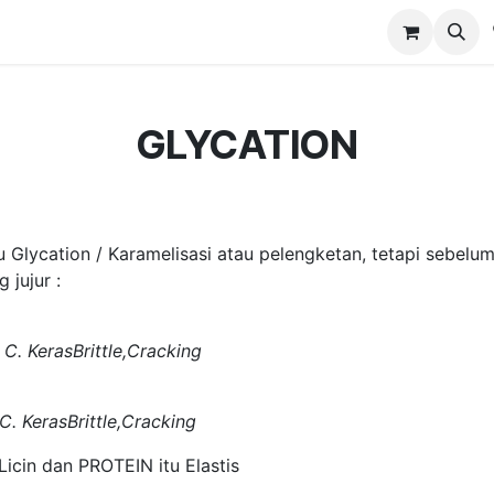
ts
Get it Now!
Contact us
Collagen Athlete
GLYCATION
tu Glycation / Karamelisasi atau pelengketan, tetapi sebel
jujur :
KerasBrittle,Cracking
erasBrittle,Cracking
cin dan PROTEIN itu Elastis