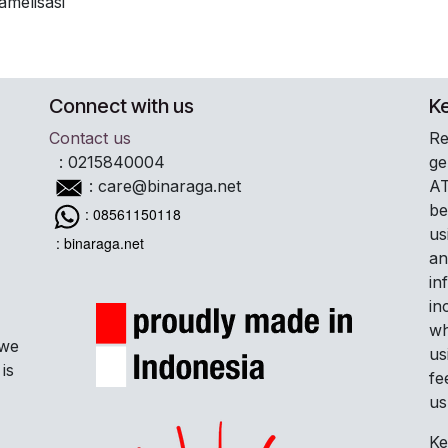
amelisasi
Connect with us
K
Contact us
Re
:
0215840004
ge
AT
:
care@binaraga.net
be
: 08561150118
us
: binaraga.net
an
in
in
wh
 we
us
is
fe
us
Ke