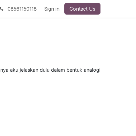
08561150118
Sign in
Contact Us
umnya aku jelaskan dulu dalam bentuk analogi