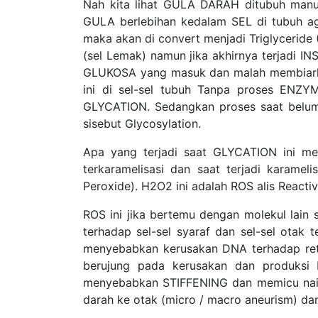
Nah kita lihat GULA DARAH ditubuh man
GULA berlebihan kedalam SEL di tubuh ag
maka akan di convert menjadi Triglyceride 
(sel Lemak) namun jika akhirnya terjadi 
GLUKOSA yang masuk dan malah membiark
ini di sel-sel tubuh Tanpa proses ENZYM
GLYCATION. Sedangkan proses saat belum t
sisebut Glycosylation.
Apa yang terjadi saat GLYCATION ini me
terkaramelisasi dan saat terjadi karamel
Peroxide). H2O2 ini adalah ROS alis React
ROS ini jika bertemu dengan molekul lain
terhadap sel-sel syaraf dan sel-sel ota
menyebabkan kerusakan DNA terhadap ret
berujung pada kerusakan dan produksi
menyebabkan STIFFENING dan memicu naik
darah ke otak (micro / macro aneurism) 