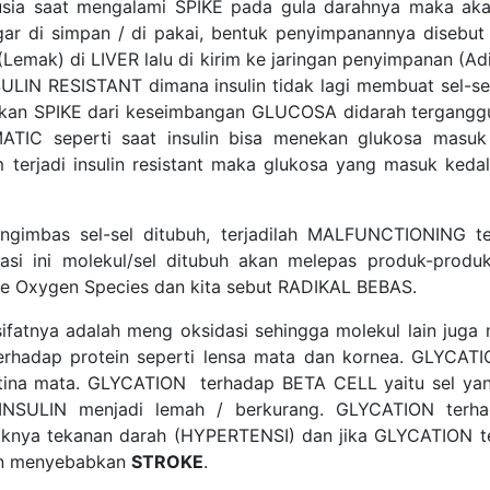
usia saat mengalami SPIKE pada gula darahnya maka ak
ar di simpan / di pakai, bentuk penyimpanannya diseb
(Lemak) di LIVER lalu di kirim ke jaringan penyimpanan (A
INSULIN RESISTANT dimana insulin tidak lagi membuat sel-
an SPIKE dari keseimbangan GLUCOSA didarah tergangg
ATIC seperti saat insulin bisa menekan glukosa masuk
erjadi insulin resistant maka glukosa yang masuk kedal
ngimbas sel-sel ditubuh, terjadilah MALFUNCTIONING te
isasi ini molekul/sel ditubuh akan melepas produk-prod
ive Oxygen Species dan kita sebut RADIKAL BEBAS.
 sifatnya adalah meng oksidasi sehingga molekul lain jug
k terhadap protein seperti lensa mata dan kornea. GLYCA
ina mata. GLYCATION terhadap BETA CELL yaitu sel ya
 INSULIN menjadi lemah / berkurang. GLYCATION ter
nya tekanan darah (HYPERTENSI) dan jika GLYCATION ter
dan menyebabkan
STROKE
.