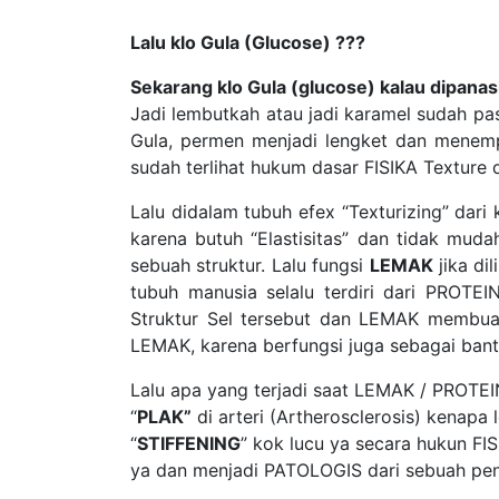
Lalu klo Gula (Glucose) ???
Sekarang klo Gula (glucose) kalau dipana
Jadi lembutkah atau jadi karamel sudah pa
Gula, permen menjadi lengket dan menempe
sudah terlihat hukum dasar FISIKA Texture
Lalu didalam tubuh efex “Texturizing” dari
karena butuh “Elastisitas” dan tidak mud
sebuah struktur. Lalu fungsi
LEMAK
jika di
tubuh manusia selalu terdiri dari PROT
Struktur Sel tersebut dan LEMAK membuat
LEMAK, karena berfungsi juga sebagai banta
Lalu apa yang terjadi saat LEMAK / PROTEIN
“
PLAK”
di arteri (Artherosclerosis) kenapa 
“
STIFFENING
” kok lucu ya secara hukun F
ya dan menjadi PATOLOGIS dari sebuah pen