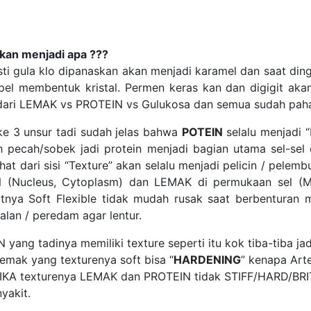
skan menjadi apa ???
sti gula klo dipanaskan akan menjadi karamel dan saat di
l membentuk kristal. Permen keras kan dan digigit akan
 dari LEMAK vs PROTEIN vs Gulukosa dan semua sudah paham
 ke 3 unsur tadi sudah jelas bahwa
POTEIN
selalu menjadi 
ah pecah/sobek jadi protein menjadi bagian utama sel-se
lihat dari sisi “Texture” akan selalu menjadi pelicin / pele
EIN (Nucleus, Cytoplasm) dan LEMAK di permukaan sel
nya Soft Flexible tidak mudah rusak saat berbenturan m
lan / peredam agar lentur.
 yang tadinya memiliki texture seperti itu kok tiba-tiba 
lemak yang texturenya soft bisa “
HARDENING
” kenapa Arte
ISIKA texturenya LEMAK dan PROTEIN tidak STIFF/HARD/BRI
yakit.