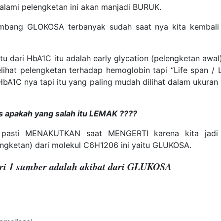
ami pelengketan ini akan manjadi BURUK.
bang GLOKOSA terbanyak sudah saat nya kita kembali
u dari HbA1C itu adalah early glycation (pelengketan awa
lihat pelengketan terhadap hemoglobin tapi “Life span / 
 HbA1C nya tapi itu yang paling mudah dilihat dalam ukura
s apakah yang salah itu LEMAK ????
pasti MENAKUTKAN saat MENGERTI karena kita jadi s
lengketan) dari molekul C6H1206 ini yaitu GLUKOSA.
ari 1 sumber adalah akibat dari GLUKOSA